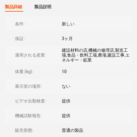
製品詳細
製品説明
条件:
新しい
保証:
3ヶ月
建設材料の店,機械の修理店,製造工
適用される産業:
場,食品・飲料工場,農場,建設工事,エ
ネルギー・鉱業
体重 (kg):
10
展示室の場所:
ない
ビデオ出勤検査:
提供
機械試験報告:
提供
販売形態:
普通の製品