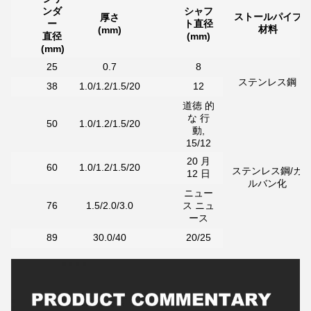
ンダ
シャフ
ストールパイプ
厚さ
ー
ト直径
材料
(mm)
直径
(mm)
(mm)
25
0.7
8
ステンレス鋼
38
1.0/1.2/1.5/20
12
道徳 的
な 行
50
1.0/1.2/1.5/20
動,
15/12
20 月
60
1.0/1.2/1.5/20
ステンレス鋼/ガ
12 日
ルバン化
ニュー
76
1.5/2.0/3.0
ス ニュ
ース
89
30.0/40
20/25