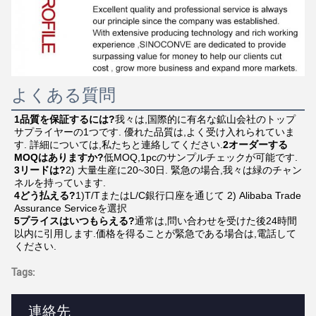
よくある質問
1品質を保証するには?
我々は,国際的に有名な鉱山会社のトップ
サプライヤーの1つです. 優れた品質は,よく受け入れられていま
す. 詳細については,私たちと連絡してください.
2オーダーする 
MOQはありますか?
低MOQ,1pcのサンプルチェックが可能です.
3リードは?
2) 大量生産に20~30日. 緊急の場合,我々は緑のチャン
ネルを持っています.
4どう払える?
1)T/TまたはL/C銀行口座を通じて 2) Alibaba Trade 
Assurance Serviceを選択
5プライスはいつもらえる?
通常は,問い合わせを受けた後24時間
以内に引用します.価格を得ることが緊急である場合は,電話して
ください.
Tags:
連絡先