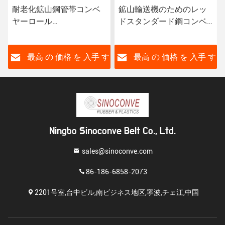
耐老化鉱山鋼管帯コンベ
鉱山輸送機のためのレッ
ヤーロール
ドスタンダード鋼コンベ
204205305306308000ベ
ヤーロールエンドと耐久
アリングモデル
性
す
最高 の 価格 を 入手 す
最高 の 価格 を 入手 す
る
る
Ningbo Sinoconve Belt Co., Ltd.
sales@sinoconve.com
86-186-6858-2073
2201号室,台中ビル,南ビジネス地区,寧波,チェ江,中国