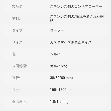
製品名:
ステンレス鋼のコンベアローラー
ステンレス鋼の/電流を通された鋼
材料:
鉄
タイプ:
ローラー
サイズ:
カスタマイズされたサイズ
色:
シルバー
表面処理:
ガルバン化
直径:
38/50/60 mm)
長さ:
150~1600mm
壁の厚さ:
1.0/1.5mm)